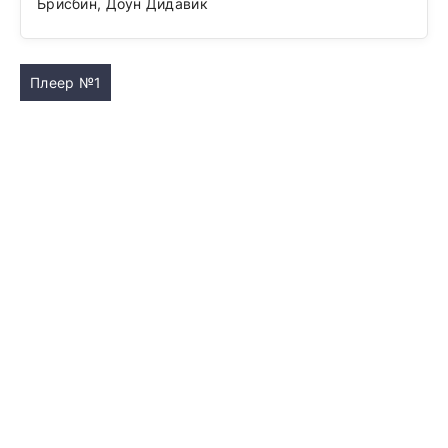
Брисбин, Доун Дидавик
Плеер №1