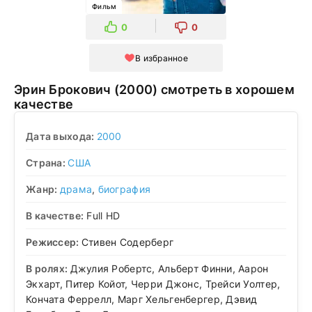
Фильм
0
0
В избранное
Эрин Брокович (2000) смотреть в хорошем
качестве
Дата выхода:
2000
Страна:
США
Жанр:
драма
,
биография
В качестве:
Full HD
Режиссер:
Стивен Содерберг
В ролях:
Джулия Робертс, Альберт Финни, Аарон
Экхарт, Питер Койот, Черри Джонс, Трейси Уолтер,
Кончата Феррелл, Марг Хельгенбергер, Дэвид