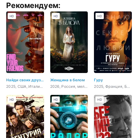
Рекомендуем:
HD
HD
HD
Найди своих друзей
Женщина в белом
Гуру
2025, США, Италия, триллер
2026, Россия, мелодрама, детектив
2025, Франция, Бельгия, триллер
HD
HD
HD