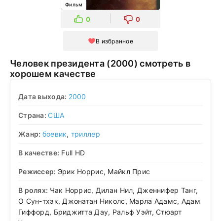
Фильм
0
0
В избранное
Человек президента (2000) смотреть в
хорошем качестве
Дата выхода:
2000
Страна:
США
Жанр:
боевик
,
триллер
В качестве:
Full HD
Режиссер:
Эрик Норрис, Майкл Прис
В ролях:
Чак Норрис, Дилан Нил, Дженнифер Танг,
О Сун-тхэк, Джонатан Николс, Марла Адамс, Адам
Гиффорд, Бриджитта Дау, Ральф Уэйт, Стюарт