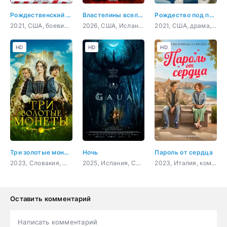
Рождественский чудак
Властелины вселенной
Рождество под парусом
2021, США, боевик, комедия
2026, США, Исландия, Австралия, Канада, фантастика, фэнтези, боевик, приключения, семейный
2021, США, драма, мелодрама
HD
HD
HD
Три золотые монеты
Ночь
Пароль от сердца
2023, Словакия, Чехия, фэнтези, семейный
2025, Испания, США, ужасы, фэнтези
2023, Италия, комедия, семейный
Оставить комментарий
Написать комментарий