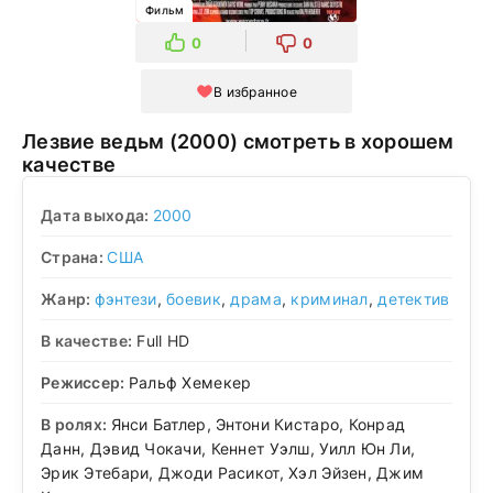
Фильм
0
0
В избранное
Лезвие ведьм (2000) смотреть в хорошем
качестве
Дата выхода:
2000
Страна:
США
Жанр:
фэнтези
,
боевик
,
драма
,
криминал
,
детектив
В качестве:
Full HD
Режиссер:
Ральф Хемекер
В ролях:
Янси Батлер, Энтони Кистаро, Конрад
Данн, Дэвид Чокачи, Кеннет Уэлш, Уилл Юн Ли,
Эрик Этебари, Джоди Расикот, Хэл Эйзен, Джим