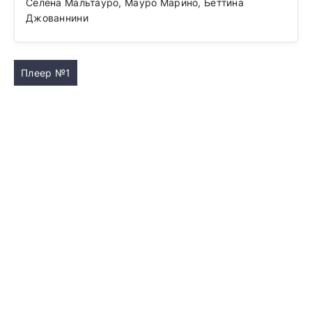
Селена Мальтауро, Мауро Марино, Беттина
Джованнини
Плеер №1