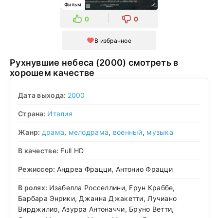
Фильм
0
0
В избранное
Рухнувшие небеса (2000) смотреть в
хорошем качестве
Дата выхода:
2000
Страна:
Италия
Жанр:
драма
,
мелодрама
,
военный
,
музыка
В качестве:
Full HD
Режиссер:
Андреа Фрацци, Антонио Фрацци
В ролях:
Изабелла Росселлини, Ерун Краббе,
Барбара Энрики, Джанна Джакетти, Лучиано
Вирджилио, Азурра Антоначчи, Бруно Ветти,