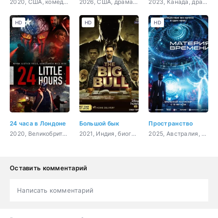
2020, США, комедия
2026, США, драма, детектив
2023, Канада, драма, мелодрама
HD
HD
HD
24 часа в Лондоне
Большой бык
Пространство
2020, Великобритания, боевик, триллер, драма, криминал
2021, Индия, биография, криминал, драма
2025, Австралия, фантастика, триллер, криминал
Оставить комментарий
Написать комментарий