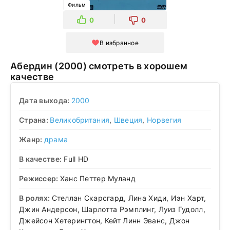
Фильм
0
0
В избранное
Абердин (2000) смотреть в хорошем
качестве
Дата выхода:
2000
Страна:
Великобритания
,
Швеция
,
Норвегия
Жанр:
драма
В качестве:
Full HD
Режиссер:
Ханс Петтер Муланд
В ролях:
Стеллан Скарсгард, Лина Хиди, Иэн Харт,
Джин Андерсон, Шарлотта Рэмплинг, Луиз Гудолл,
Джейсон Хетерингтон, Кейт Линн Эванс, Джон