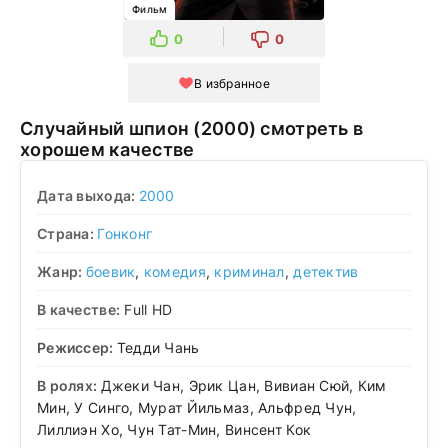
Фильм
0
0
В избранное
Случайный шпион (2000) смотреть в
хорошем качестве
Дата выхода:
2000
Страна:
Гонконг
Жанр:
боевик
,
комедия
,
криминал
,
детектив
В качестве:
Full HD
Режиссер:
Тедди Чань
В ролях:
Джеки Чан, Эрик Цан, Вивиан Сюй, Ким
Мин, У Синго, Мурат Йильмаз, Альфред Чун,
Лиллиэн Хо, Чун Тат-Мин, Винсент Кок