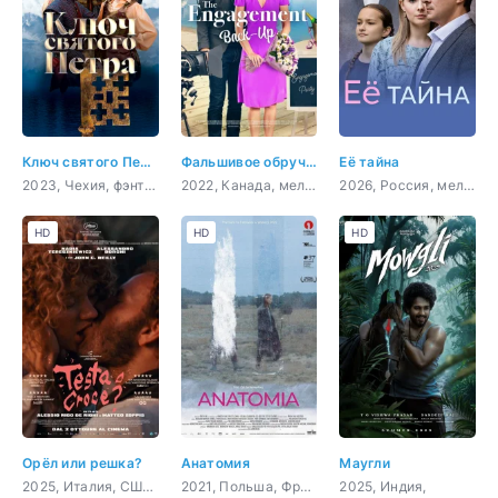
Ключ святого Петра
Фальшивое обручение
Её тайна
2023, Чехия, фэнтези, комедия, семейный
2022, Канада, мелодрама, комедия
2026, Россия, мелодрама
HD
HD
HD
Орёл или решка?
Анатомия
Маугли
2025, Италия, США, драма, вестерн
2021, Польша, Франция,
2025, Индия,