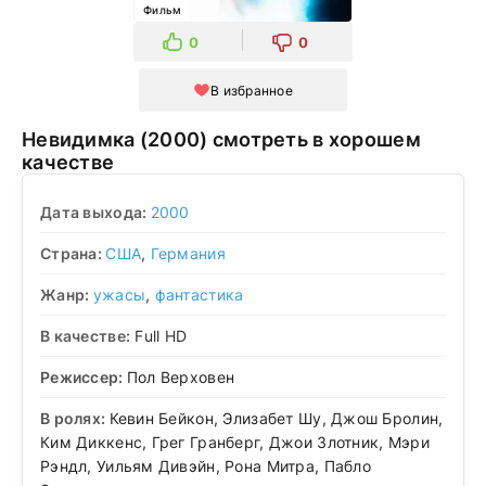
Фильм
0
0
В избранное
Невидимка (2000) смотреть в хорошем
качестве
Дата выхода:
2000
Страна:
США
,
Германия
Жанр:
ужасы
,
фантастика
В качестве:
Full HD
Режиссер:
Пол Верховен
В ролях:
Кевин Бейкон, Элизабет Шу, Джош Бролин,
Ким Диккенс, Грег Гранберг, Джои Злотник, Мэри
Рэндл, Уильям Дивэйн, Рона Митра, Пабло