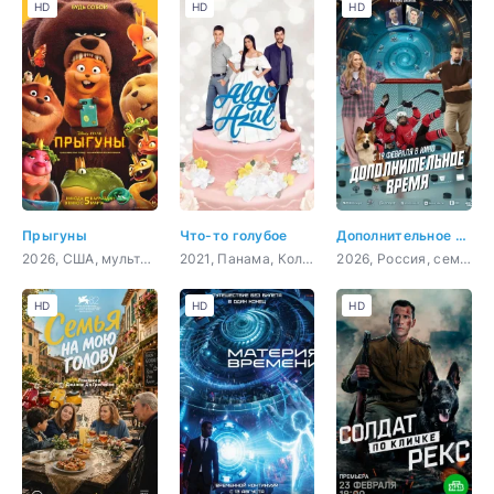
HD
HD
HD
Прыгуны
Что-то голубое
Дополнительное время
2026, США, мультфильм, фантастика, комедия, приключения, семейный
2021, Панама, Колумбия, комедия
2026, Россия, семейный, приключения, спорт, фантастика
HD
HD
HD