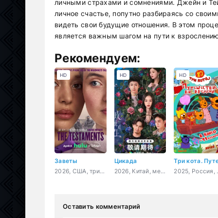
личными страхами и сомнениями. Джейн и Те
личное счастье, попутно разбираясь со своим
видеть свои будущие отношения. В этом проце
является важным шагом на пути к взрослению
Рекомендуем:
HD
HD
HD
Заветы
Цикада
2026, США, триллер, драма
2026, Китай, мелодрама
2025, Рос
Оставить комментарий