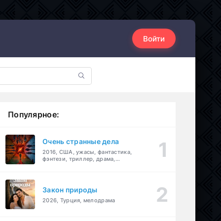
Войти
Популярное:
Очень странные дела
2016, США, ужасы, фантастика,
фэнтези, триллер, драма,
детектив
Закон природы
2026, Турция, мелодрама