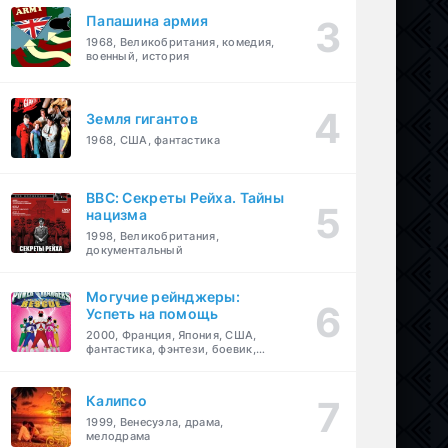
Папашина армия
1968, Великобритания, комедия,
военный, история
Земля гигантов
1968, США, фантастика
BBC: Секреты Рейха. Тайны
нацизма
1998, Великобритания,
документальный
Могучие рейнджеры:
Успеть на помощь
2000, Франция, Япония, США,
фантастика, фэнтези, боевик,
драма, приключения, семейный
Калипсо
1999, Венесуэла, драма,
мелодрама