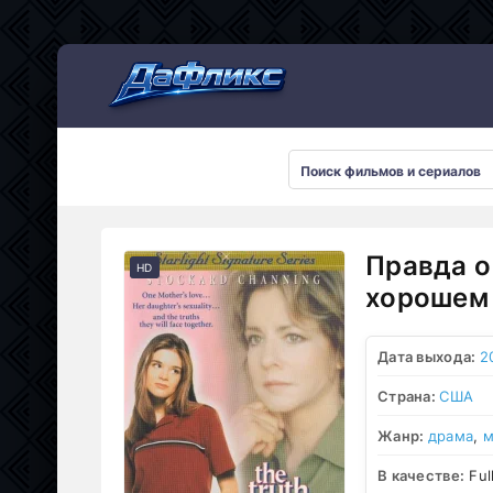
Мультсериалы
Правда о
HD
хорошем 
Дата выхода:
2
Страна:
США
Жанр:
драма
,
м
В качестве:
Ful