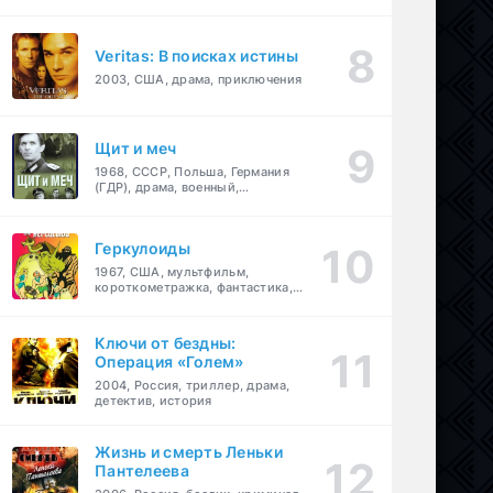
Veritas: В поисках истины
2003, США, драма, приключения
Щит и меч
1968, СССР, Польша, Германия
(ГДР), драма, военный,
приключения
Геркулоиды
1967, США, мультфильм,
короткометражка, фантастика,
приключения
Ключи от бездны:
Операция «Голем»
2004, Россия, триллер, драма,
детектив, история
Жизнь и смерть Леньки
Пантелеева