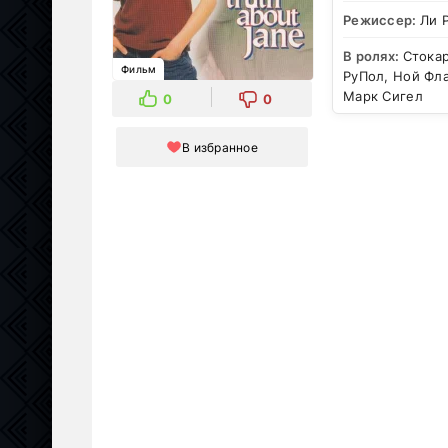
Режиссер:
Ли 
В ролях:
Стокар
Фильм
РуПол, Ной Фла
Марк Сигел
0
0
В избранное