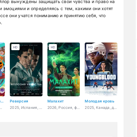
йлор вынуждены защищать свои чувства и право на
и эмоциями и определяясь с тем, какими они хотят
ссе они учатся пониманию и принятию себя, что
.
HD
HD
HD
Три кота. Путешествие во времени
Реверсия
Малахит
Молодая кровь
сия, мультфильм, детский
2025, Испания, Доминикана, триллер, детектив
2026, Россия, фэнтези, приключения, семейный
2025, Канада, драма, мелодрама, спорт