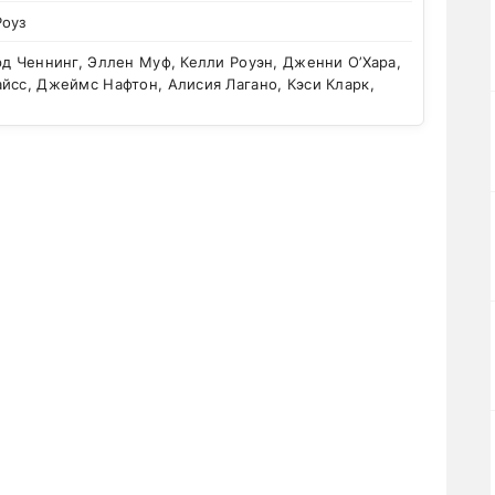
Роуз
д Ченнинг, Эллен Муф, Келли Роуэн, Дженни О’Хара,
йсс, Джеймс Нафтон, Алисия Лагано, Кэси Кларк,