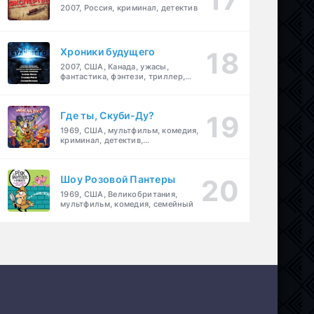
2007, Россия, криминал, детектив
Хроники будущего
2007, США, Канада, ужасы,
фантастика, фэнтези, триллер,
драма, детектив
Где ты, Скуби-Ду?
1969, США, мультфильм, комедия,
криминал, детектив,
приключения, семейный
Шоу Розовой Пантеры
1969, США, Великобритания,
мультфильм, комедия, семейный