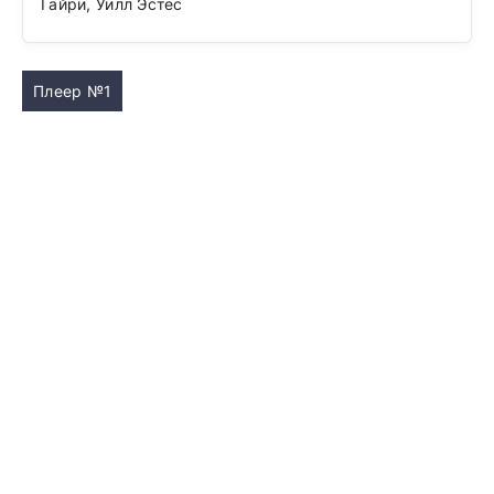
Гайри, Уилл Эстес
Плеер №1