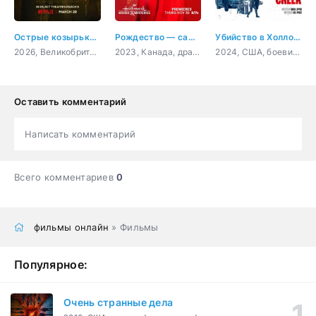
Острые козырьки: Бессмертный человек
Рождество — самое время вернуться домой
Убийство в Холлоу Крик
2026, Великобритания, Франция, США, криминал, драма, история
2023, Канада, драма, мелодрама
2024, США, боевик, триллер, комедия
Оставить комментарий
Написать комментарий
Всего комментариев
0
фильмы онлайн
» Фильмы
Популярное:
Очень странные дела