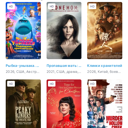
HD
HD
HD
Рыбка-унывака. Подводное приключение
Пропавшая мать: Исчезновение Дженнифер Дулос
Клинки хранителей
2026, США, Австралия, мультфильм, фэнтези, комедия, приключения, семейный
2021, США, драма, криминал
2026, Китай, боевик, фэнтези
HD
HD
HD