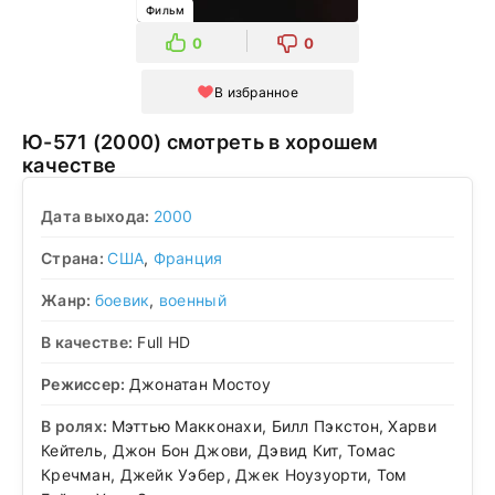
Фильм
0
0
В избранное
Ю-571 (2000) смотреть в хорошем
качестве
Дата выхода:
2000
Страна:
США
,
Франция
Жанр:
боевик
,
военный
В качестве:
Full HD
Режиссер:
Джонатан Мостоу
В ролях:
Мэттью Макконахи, Билл Пэкстон, Харви
Кейтель, Джон Бон Джови, Дэвид Кит, Томас
Кречман, Джейк Уэбер, Джек Ноузуорти, Том