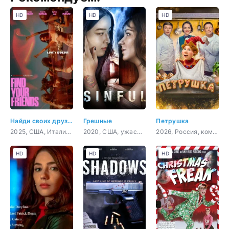
HD
HD
HD
Найди своих друзей
Грешные
Петрушка
2025, США, Италия, триллер
2020, США, ужасы, триллер
2026, Россия, комедия
HD
HD
HD