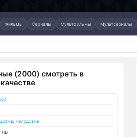
Фильмы
Сериалы
Мультфильмы
Мультсериалы
ые (2000) смотреть в
качестве
000
,
драма
,
мелодрама
l HD