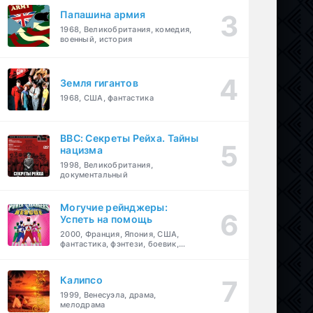
Папашина армия
1968, Великобритания, комедия,
военный, история
Земля гигантов
1968, США, фантастика
BBC: Секреты Рейха. Тайны
нацизма
1998, Великобритания,
документальный
Могучие рейнджеры:
Успеть на помощь
2000, Франция, Япония, США,
фантастика, фэнтези, боевик,
драма, приключения, семейный
Калипсо
1999, Венесуэла, драма,
мелодрама