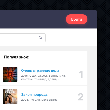
Войти
Популярное:
Очень странные дела
2016, США, ужасы, фантастика,
фэнтези, триллер, драма,
детектив
Закон природы
2026, Турция, мелодрама