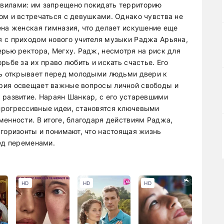
вилами: им запрещено покидать территорию
ом и встречаться с девушками. Однако чувства не
ена женская гимназия, что делает искушение еще
 с приходом нового учителя музыки Раджа Арьяна,
ерью ректора, Мегху. Радж, несмотря на риск для
рьбе за их право любить и искать счастье. Его
ть открывает перед молодыми людьми двери к
рия освещает важные вопросы личной свободы и
 развитие. Нараян Шанкар, с его устаревшими
прогрессивные идеи, становятся ключевыми
менности. В итоге, благодаря действиям Раджа,
 горизонты и понимают, что настоящая жизнь
ред переменами.
HD
HD
HD