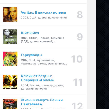
Veritas: В поисках истины
2003, США, драма, приключения
Щит и меч
1968, СССР, Польша, Германия
(ГДР), драма, военный,
приключения
Геркулоиды
1967, США, мультфильм,
короткометражка, фантастика,
приключения
Ключи от бездны:
Операция «Голем»
2004, Россия, триллер, драма,
детектив, история
Жизнь и смерть Леньки
Пантелеева