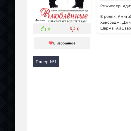
Режиссер:
Ади
В ролях:
Амитаб
Фильм
Хансрадж, Джи
Шарма, Айшвар
0
0
В избранное
Плеер №1