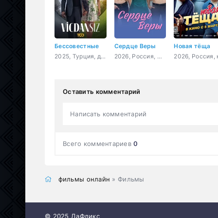
Бессовестные
Сердце Веры
Новая тёща
2025, Турция, драма
2026, Россия, мелодрама
Оставить комментарий
Написать комментарий
Всего комментариев
0
фильмы онлайн
» Фильмы
© 2025 ДаФликс