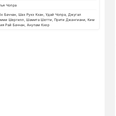
тья Чопра
х Баччан, Шах Рукх Кхан, Удай Чопра, Джугал
мми Шергилл, Шамита Шетти, Прити Джангиани, Ким
ия Рай Баччан, Анупам Кхер