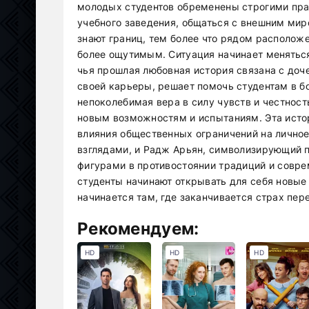
молодых студентов обременены строгими пра
учебного заведения, общаться с внешним мир
знают границ, тем более что рядом располож
более ощутимым. Ситуация начинает меняться
чья прошлая любовная история связана с доч
своей карьеры, решает помочь студентам в бо
непоколебимая вера в силу чувств и честнос
новым возможностям и испытаниям. Эта исто
влияния общественных ограничений на личное
взглядами, и Радж Арьян, символизирующий 
фигурами в противостоянии традиций и совре
студенты начинают открывать для себя новые
начинается там, где заканчивается страх пе
Рекомендуем:
HD
HD
HD