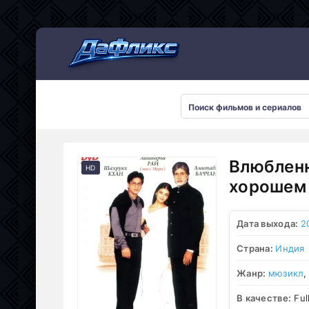
Мультсериалы
Влюбленн
HD
хорошем 
Дата выхода:
2
Страна:
Индия
Жанр:
мюзикл
В качестве:
Ful