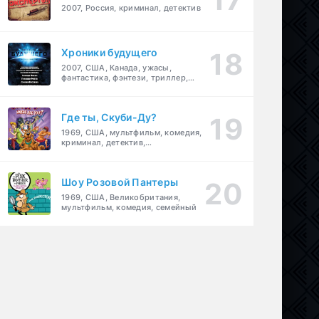
2007, Россия, криминал, детектив
Хроники будущего
2007, США, Канада, ужасы,
фантастика, фэнтези, триллер,
драма, детектив
Где ты, Скуби-Ду?
1969, США, мультфильм, комедия,
криминал, детектив,
приключения, семейный
Шоу Розовой Пантеры
1969, США, Великобритания,
мультфильм, комедия, семейный