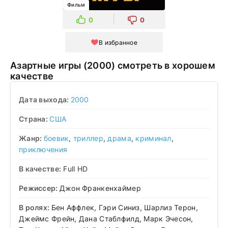
Фильм
0
0
В избранное
Азартные игры (2000) смотреть в хорошем
качестве
Дата выхода:
2000
Страна:
США
Жанр:
боевик
,
триллер
,
драма
,
криминал
,
приключения
В качестве:
Full HD
Режиссер:
Джон Франкенхаймер
В ролях:
Бен Аффлек, Гэри Синиз, Шарлиз Терон,
Джеймс Фрейн, Дана Стаблфилд, Марк Эчесон,