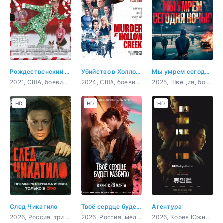
Рождественский чудак
Убийство в Холлоу Крик
Мы умрем сегодня ночью
2021, США, боевик, комедия
2024, США, боевик, триллер, комедия
2025, Швеция, боевик, триллер, криминал
HD
HD
HD
След Чикатило
Твоё сердце будет разбито
Агентура
2026, Россия, триллер, детектив, драма
2026, Россия, мелодрама
2026, Корея Южная, триллер, боевик, криминал