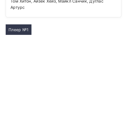
Том Хитон, Айзек Хейз, Майкл Санчик, Дуглас
Артурс
Плеер №1