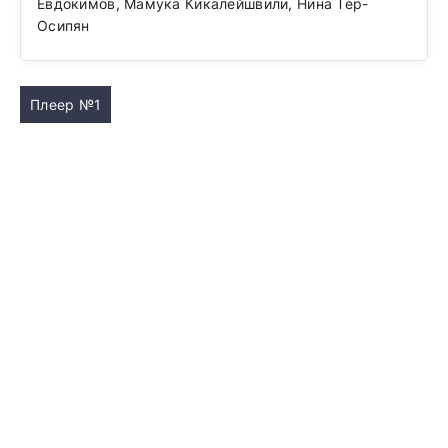
Евдокимов, Мамука Кикалейшвили, Нина Тер-
Осипян
Плеер №1