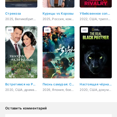
Стрекоза
Курицы vs Коровы
Убийсвенное соперничество
2025, Великобритания, триллер, драма
2025, Россия, комедия
2022, США, триллер, детектив
HD
HD
HD
Встретимся на Рождество
Песнь самурая: Судьбоносная битва в Киото
Настоящая чёрная пантера
2020, США, драма, мелодрама
2026, Япония, боевик, драма
2020, США, документальный, короткометражка
Оставить комментарий