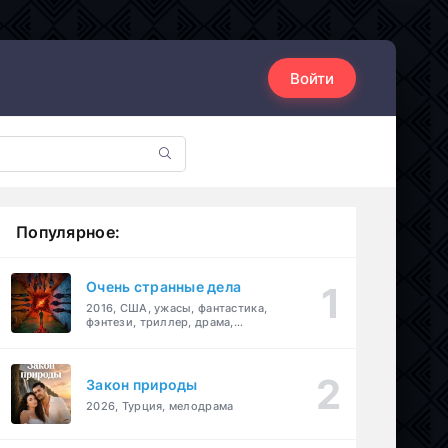
Войти
Популярное:
Очень странные дела
2016, США, ужасы, фантастика,
фэнтези, триллер, драма,
детектив
Закон природы
2026, Турция, мелодрама