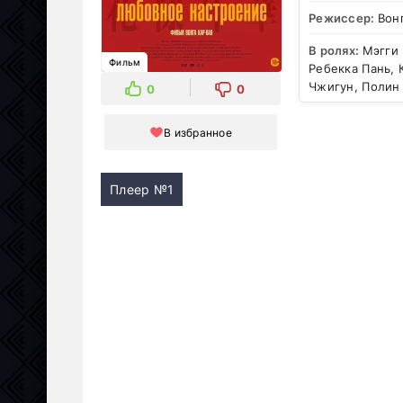
Режиссер:
Вон
В ролях:
Мэгги 
Фильм
Ребекка Пань, 
Чжигун, Полин
0
0
В избранное
Плеер №1