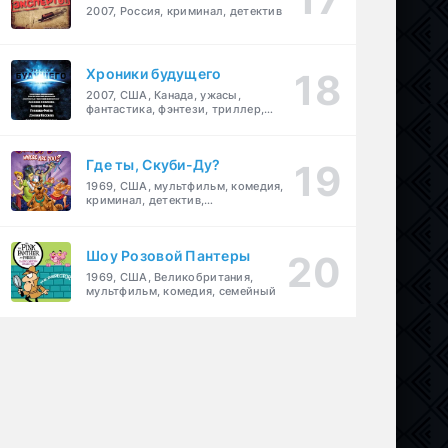
2007, Россия, криминал, детектив
Хроники будущего
2007, США, Канада, ужасы,
фантастика, фэнтези, триллер,
драма, детектив
Где ты, Скуби-Ду?
1969, США, мультфильм, комедия,
криминал, детектив,
приключения, семейный
Шоу Розовой Пантеры
1969, США, Великобритания,
мультфильм, комедия, семейный