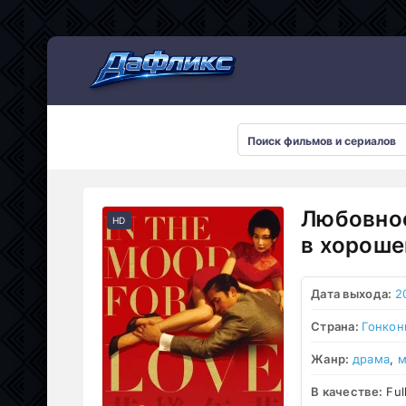
Мультсериалы
Любовное
HD
в хороше
Дата выхода:
2
Страна:
Гонкон
Жанр:
драма
,
м
В качестве:
Ful