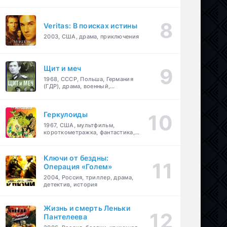
Veritas: В поисках истины
2003, США, драма, приключения
Щит и меч
1968, СССР, Польша, Германия
(ГДР), драма, военный,
приключения
Геркулоиды
1967, США, мультфильм,
короткометражка, фантастика,
приключения
Ключи от бездны:
Операция «Голем»
2004, Россия, триллер, драма,
детектив, история
Жизнь и смерть Леньки
Пантелеева