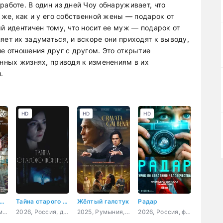
работе. В один из дней Чоу обнаруживает, что
 же, как и у его собственной жены — подарок от
ый идентичен тому, что носит ее муж — подарок от
яет их задуматься, и вскоре они приходят к выводу,
ие отношения друг с другом. Это открытие
енных жизнях, приводя к изменениям в их
.
HD
HD
HD
собняк на прокат
Тайна старого портрета
Жёлтый галстук
Радар
2020, США, комедия
2026, Россия, детектив, мелодрама, криминал
2025, Румыния, драма, приключения, биография, музыка
2026, Россия, фантастика, приключения, триллер