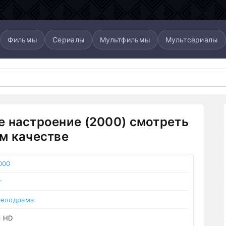
Фильмы
Сериалы
Мультфильмы
Мультсериалы
 настроение (2000) смотреть
м качестве
000
г
елодрама
l HD