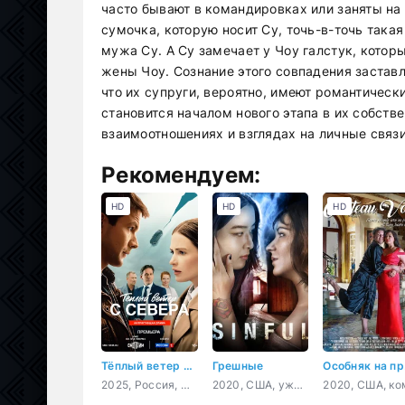
часто бывают в командировках или заняты на 
сумочка, которую носит Су, точь-в-точь такая
мужа Су. А Су замечает у Чоу галстук, котор
жены Чоу. Сознание этого совпадения заставл
что их супруги, вероятно, имеют романтическ
становится началом нового этапа в их собств
взаимоотношениях и взглядах на личные связи
Рекомендуем:
HD
HD
HD
Тёплый ветер с севера
Грешные
О
2025, Россия, мелодрама
2020, США, ужасы, триллер