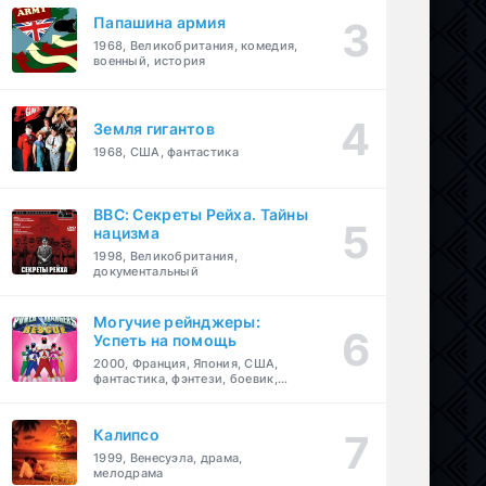
Папашина армия
1968, Великобритания, комедия,
военный, история
Земля гигантов
1968, США, фантастика
BBC: Секреты Рейха. Тайны
нацизма
1998, Великобритания,
документальный
Могучие рейнджеры:
Успеть на помощь
2000, Франция, Япония, США,
фантастика, фэнтези, боевик,
драма, приключения, семейный
Калипсо
1999, Венесуэла, драма,
мелодрама