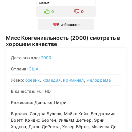
Фильм
0
0
В избранное
Мисс Конгениальность (2000) смотреть в
хорошем качестве
Дата выхода:
2000
Страна:
США
Жанр:
боевик
,
комедия
,
криминал
,
мелодрама
В качестве:
Full HD
Режиссер:
Дональд Питри
В ролях:
Сандра Буллок, Майкл Кейн, Бенджамин
Брэтт, Кэндис Берген, Уильям Шетнер, Эрни
Хадсон, Джон ДиРеста, Хезер Бёрнс, Мелисса Де