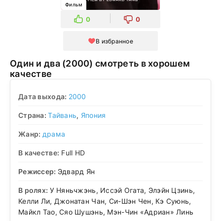
Фильм
0
0
В избранное
Один и два (2000) смотреть в хорошем
качестве
Дата выхода:
2000
Страна:
Тайвань
,
Япония
Жанр:
драма
В качестве:
Full HD
Режиссер:
Эдвард Ян
В ролях:
У Няньчжэнь, Иссэй Огата, Элэйн Цзинь,
Келли Ли, Джонатан Чан, Си-Шэн Чен, Кэ Суюнь,
Майкл Тао, Сяо Шушэнь, Мэн-Чин «Адриан» Линь