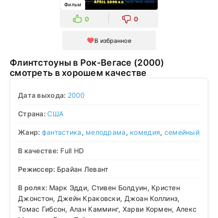
Фильм
0
0
В избранное
Флинтстоуны в Рок-Вегасе (2000)
смотреть в хорошем качестве
Дата выхода:
2000
Страна:
США
Жанр:
фантастика
,
мелодрама
,
комедия
,
семейный
В качестве:
Full HD
Режиссер:
Брайан Левант
В ролях:
Марк Эдди, Стивен Болдуин, Кристен
Джонстон, Джейн Краковски, Джоан Коллинз,
Томас Гибсон, Алан Камминг, Харви Кормен, Алекс