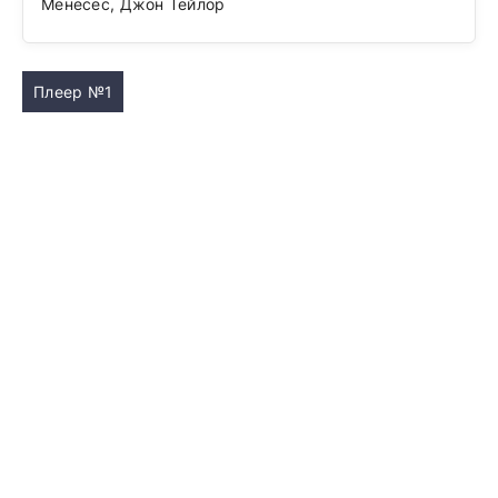
Менесес, Джон Тейлор
Плеер №1