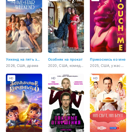
Уикенд на пять звёзд
Особняк на прокат
Прикоснись ко мне
2026, США, драма
2020, США, комедия
2025, США, ужасы, фантастика, драма, комедия
HD
HD
HD