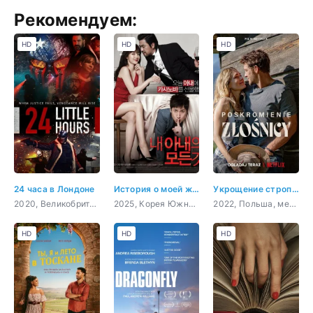
Рекомендуем:
HD
HD
HD
24 часа в Лондоне
История о моей жене
Укрощение строптивой
2020, Великобритания, боевик, триллер, драма, криминал
2025, Корея Южная, мелодрама, комедия
2022, Польша, мелодрама, комедия
HD
HD
HD