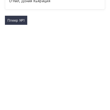
О’Нил, Дония Кьяриция
Плеер №1