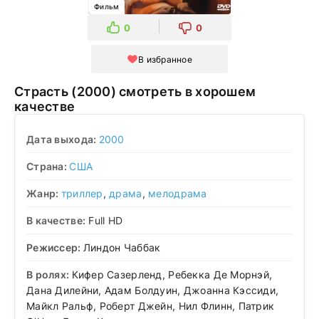
Фильм
0
0
В избранное
Страсть (2000) смотреть в хорошем
качестве
Дата выхода:
2000
Страна:
США
Жанр:
триллер
,
драма
,
мелодрама
В качестве:
Full HD
Режиссер:
Линдон Чаббак
В ролях:
Кифер Сазерленд, Ребекка Де Морнэй,
Дана Дилейни, Адам Болдуин, Джоанна Кэссиди,
Майкл Ральф, Роберт Джейн, Нил Флинн, Патрик