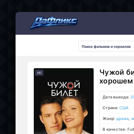
Мультсериалы
Чужой би
HD
хорошем 
Дата выхода:
2
Страна:
США
Жанр:
драма
,
м
В качестве:
Ful