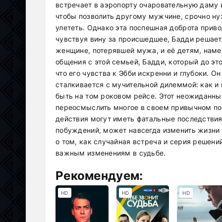
встречает в аэропорту очаровательную даму и
чтобы позволить другому мужчине, срочно н
улететь. Однако эта поспешная доброта приво
чувствуя вину за происшедшее, Бадди решает 
женщине, потерявшей мужа, и её детям, наме
общения с этой семьей, Бадди, который до это
что его чувства к Эбби искренни и глубоки. 
сталкивается с мучительной дилеммой: как и 
быть на том роковом рейсе. Этот неожиданны
переосмыслить многое в своем привычном пов
действия могут иметь фатальные последствия 
побуждений, может навсегда изменить жизни 
о том, как случайная встреча и серия решен
важным изменениям в судьбе.
Рекомендуем:
HD
HD
HD