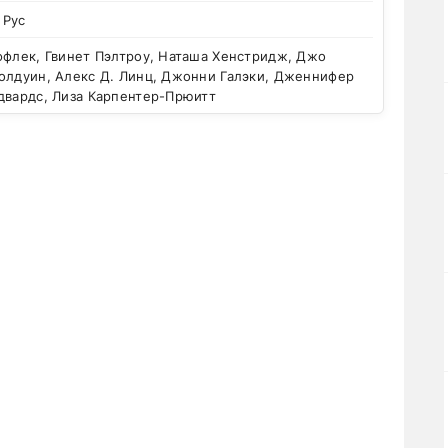
 Рус
ффлек, Гвинет Пэлтроу, Наташа Хенстридж, Джо
Голдуин, Алекс Д. Линц, Джонни Галэки, Дженнифер
двардс, Лиза Карпентер-Прюитт