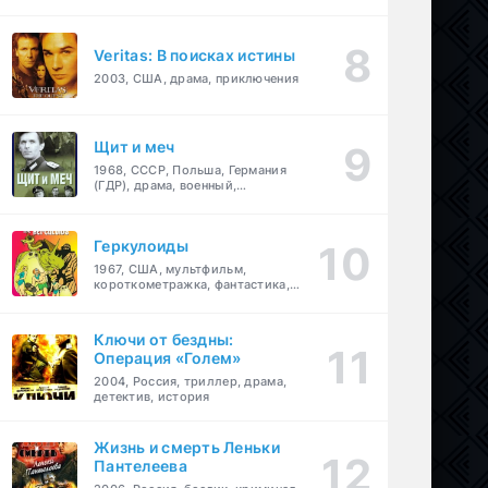
Veritas: В поисках истины
2003, США, драма, приключения
Щит и меч
1968, СССР, Польша, Германия
(ГДР), драма, военный,
приключения
Геркулоиды
1967, США, мультфильм,
короткометражка, фантастика,
приключения
Ключи от бездны:
Операция «Голем»
2004, Россия, триллер, драма,
детектив, история
Жизнь и смерть Леньки
Пантелеева