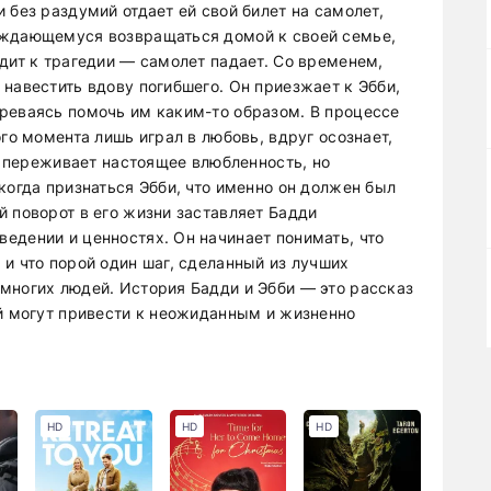
 без раздумий отдает ей свой билет на самолет,
уждающемуся возвращаться домой к своей семье,
дит к трагедии — самолет падает. Со временем,
навестить вдову погибшего. Он приезжает к Эбби,
реваясь помочь им каким-то образом. В процессе
го момента лишь играл в любовь, вдруг осознает,
Он переживает настоящее влюбленность, но
когда признаться Эбби, что именно он должен был
й поворот в его жизни заставляет Бадди
едении и ценностях. Он начинает понимать, что
и что порой один шаг, сделанный из лучших
многих людей. История Бадди и Эбби — это рассказ
ий могут привести к неожиданным и жизненно
HD
HD
HD