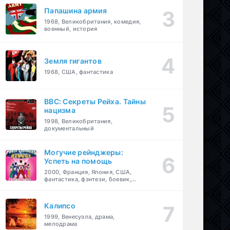
Папашина армия
1968, Великобритания, комедия,
военный, история
Земля гигантов
1968, США, фантастика
BBC: Секреты Рейха. Тайны
нацизма
1998, Великобритания,
документальный
Могучие рейнджеры:
Успеть на помощь
2000, Франция, Япония, США,
фантастика, фэнтези, боевик,
драма, приключения, семейный
Калипсо
1999, Венесуэла, драма,
мелодрама