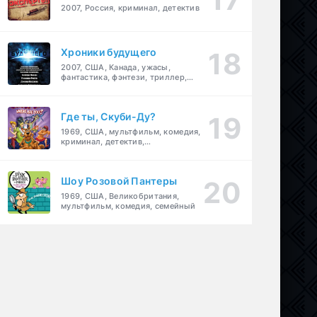
2007, Россия, криминал, детектив
Хроники будущего
2007, США, Канада, ужасы,
фантастика, фэнтези, триллер,
драма, детектив
Где ты, Скуби-Ду?
1969, США, мультфильм, комедия,
криминал, детектив,
приключения, семейный
Шоу Розовой Пантеры
1969, США, Великобритания,
мультфильм, комедия, семейный