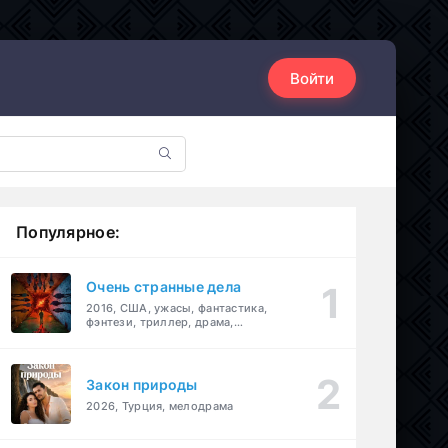
Войти
Популярное:
Очень странные дела
2016, США, ужасы, фантастика,
фэнтези, триллер, драма,
детектив
Закон природы
2026, Турция, мелодрама