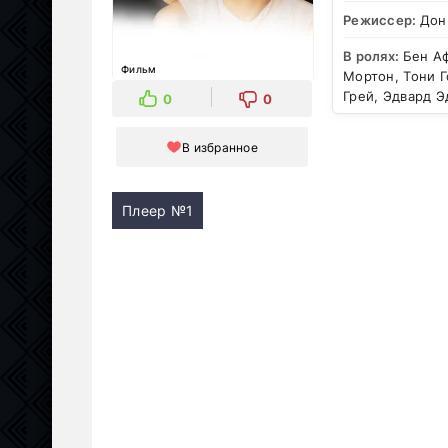
Режиссер:
Дон
В ролях:
Бен А
Фильм
Мортон, Тони 
Грей, Эдвард Э
0
0
В избранное
Плеер №1