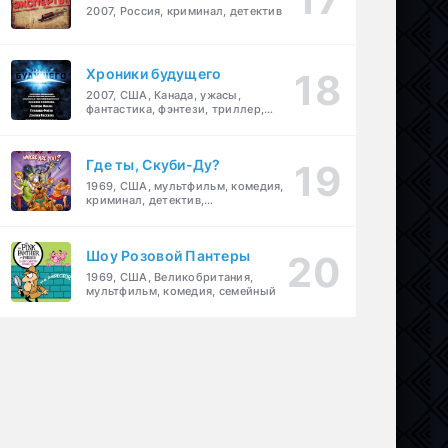
2007, Россия, криминал, детектив
Хроники будущего
2007, США, Канада, ужасы,
фантастика, фэнтези, триллер,
драма, детектив
Где ты, Скуби-Ду?
1969, США, мультфильм, комедия,
криминал, детектив,
приключения, семейный
Шоу Розовой Пантеры
1969, США, Великобритания,
мультфильм, комедия, семейный