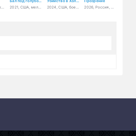
Бал под голубой луной
Убийство в Холлоу Крик
Прозрение
2026, Россия, комедия
2021, США, мелодрама
2024, США, боевик, триллер, комедия
2026, Россия, мелодрама