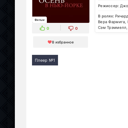
Режиссер:
Джо
В ролях:
Ричард
Фильм
Вера Фармига,
Сэм Трэммелл,
0
0
В избранное
Плеер №1