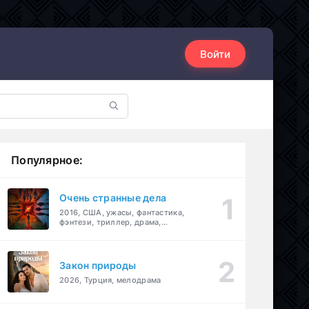
Войти
Популярное:
Очень странные дела
2016, США, ужасы, фантастика,
фэнтези, триллер, драма,
детектив
Закон природы
2026, Турция, мелодрама