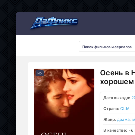
Мультсериалы
Осень в 
HD
хорошем 
Дата выхода:
2
Страна:
США
Жанр:
драма
,
м
В качестве:
Ful