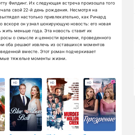
тту Филдинг. Их следующая встреча произошла того
ечала свой 22-й день рождения. Несмотря на
 выглядел настолько привлекательно, как Ричард
ко вскоре он узнал шокирующую новость: его новая
 жить меньше года. Эта новость ставит их
просы о смысле и ценности времени, проведенного
ни оба решают извлечь из оставшихся моментов
веденной вместе. Этот роман подчеркивает
амые тяжелые моменты жизни.
HD
HD
HD