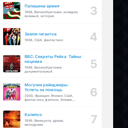
Папашина армия
1968, Великобритания, комедия,
военный, история
Земля гигантов
1968, США, фантастика
BBC: Секреты Рейха. Тайны
нацизма
1998, Великобритания,
документальный
Могучие рейнджеры:
Успеть на помощь
2000, Франция, Япония, США,
фантастика, фэнтези, боевик,
драма, приключения, семейный
Калипсо
1999, Венесуэла, драма,
мелодрама