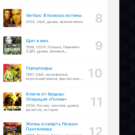
Veritas: В поисках истины
2003, США, драма, приключения
Щит и меч
1968, СССР, Польша, Германия
(ГДР), драма, военный,
приключения
Геркулоиды
1967, США, мультфильм,
короткометражка, фантастика,
приключения
Ключи от бездны:
Операция «Голем»
2004, Россия, триллер, драма,
детектив, история
Жизнь и смерть Леньки
Пантелеева