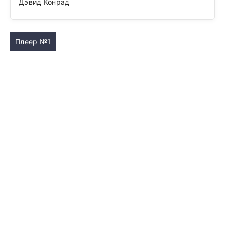
Дэвид Конрад
Плеер №1