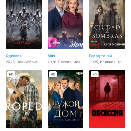
Одиссея
Мяч
Город теней
2026, Великобритания, США, фэнтези, боевик, приключения
2026, Россия, мелодрама
2025, Испания, триллер, драма, криминал, детектив
HD
HD
HD