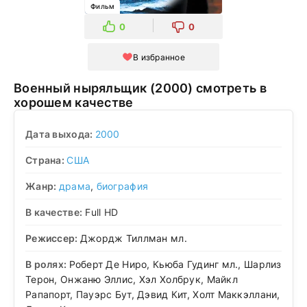
Фильм
0
0
В избранное
Военный ныряльщик (2000) смотреть в
хорошем качестве
Дата выхода:
2000
Страна:
США
Жанр:
драма
,
биография
В качестве:
Full HD
Режиссер:
Джордж Тиллман мл.
В ролях:
Роберт Де Ниро, Кьюба Гудинг мл., Шарлиз
Терон, Онжаню Эллис, Хэл Холбрук, Майкл
Рапапорт, Пауэрс Бут, Дэвид Кит, Холт Маккэллани,