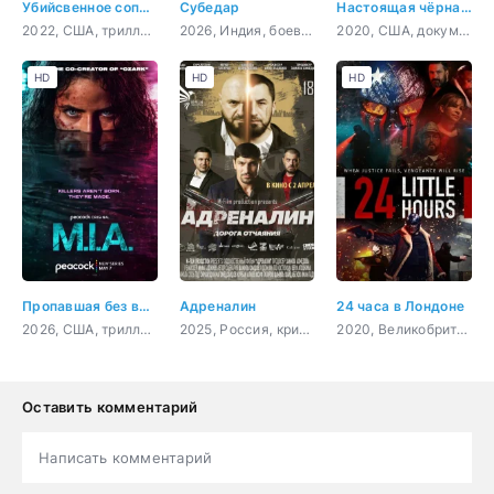
Убийсвенное соперничество
Субедар
Настоящая чёрная пантера
2022, США, триллер, детектив
2026, Индия, боевик, драма
2020, США, документальный, короткометражка
HD
HD
HD
Пропавшая без вести
Адреналин
24 часа в Лондоне
2026, США, триллер, криминал, драма
2025, Россия, криминал
2020, Великобритания, боевик, триллер, драма, криминал
Оставить комментарий
Написать комментарий