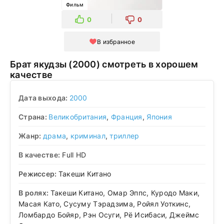
Фильм
0
0
В избранное
Брат якудзы (2000) смотреть в хорошем
качестве
Дата выхода:
2000
Страна:
Великобритания
,
Франция
,
Япония
Жанр:
драма
,
криминал
,
триллер
В качестве:
Full HD
Режиссер:
Такеши Китано
В ролях:
Такеши Китано, Омар Эппс, Куродо Маки,
Масая Като, Сусуму Тэрадзима, Ройял Уоткинс,
Ломбардо Бойяр, Рэн Осуги, Рё Исибаси, Джеймс