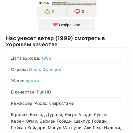
Фильм
0
0
В избранное
Нас унесет ветер (1999) смотреть в
хорошем качестве
Дата выхода:
1999
Страна:
Иран
,
Франция
Жанр:
драма
В качестве:
Full HD
Режиссер:
Аббас Киаростами
В ролях:
Бехзад Дурани, Ногре Асади, Рушан
Карам Элми, Бахман Гобади, Шахпур Гобади,
Рейхан Хейдари, Масуд Мансури, Али Реза Надери,