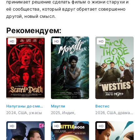
принимает решение сделать фильм о жизни старухи и
её сообщества, который вдруг обретает совершенно
другой, новый смысл.
Рекомендуем:
HD
HD
HD
Напуганы до смерти
Маугли
Вестис
2024, США, ужасы
2025, Индия,
2026, США, драма, криминал
HD
HD
HD