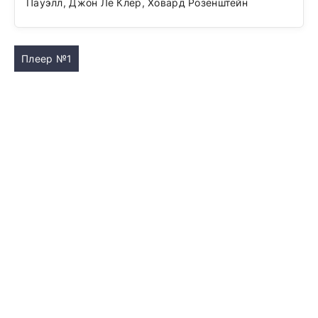
Пауэлл, Джон Ле Клер, Ховард Розенштейн
Плеер №1