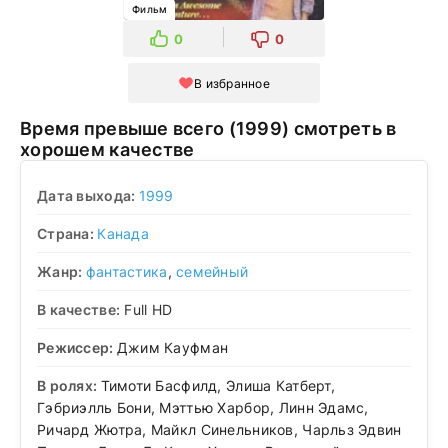
Фильм
0
0
В избранное
Время превыше всего (1999) смотреть в
хорошем качестве
Дата выхода:
1999
Страна:
Канада
Жанр:
фантастика
,
семейный
В качестве:
Full HD
Режиссер:
Джим Кауфман
В ролях:
Тимоти Басфилд, Элиша Катберт,
Гэбриэлль Бони, Мэттью Харбор, Линн Эдамс,
Ричард Жютра, Майкл Синельников, Чарльз Эдвин