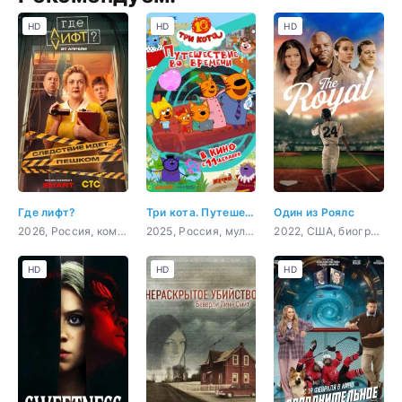
HD
HD
HD
Где лифт?
Три кота. Путешествие во времени
Один из Роялс
2026, Россия, комедия, детектив
2025, Россия, мультфильм, детский
2022, США, биография, спорт
HD
HD
HD