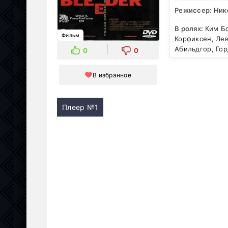
Режиссер:
Ник
В ролях:
Ким Бо
Фильм
Корфиксен, Лев
Абильдгор, Гор
0
0
В избранное
Плеер №1