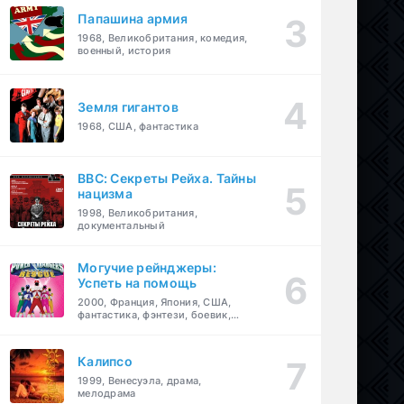
Папашина армия
1968, Великобритания, комедия,
военный, история
Земля гигантов
1968, США, фантастика
BBC: Секреты Рейха. Тайны
нацизма
1998, Великобритания,
документальный
Могучие рейнджеры:
Успеть на помощь
2000, Франция, Япония, США,
фантастика, фэнтези, боевик,
драма, приключения, семейный
Калипсо
1999, Венесуэла, драма,
мелодрама