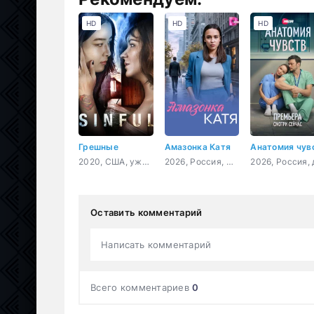
HD
HD
HD
Грешные
Амазонка Катя
2020, США, ужасы, триллер
2026, Россия, мелодрама
Оставить комментарий
Написать комментарий
Всего комментариев
0