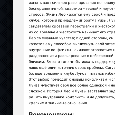
испытывает сильное разочарование по поводу
бесперспективной, квартира - тесной и неую
стресса. Жизнь Лео кажется ему серой и пре
клубе, который принадлежит брату Луизы, Лу
свидетелем кровавой перестрелки и жестокого
но со временем жестокость начинает его стр
Лео смешанные чувства; с одной стороны, он 
кажется ему способом выплеснуть свой затае
внутренние конфликты начинают отражаться на
раздражение и разочарование в собственной 
близким. Вместо того чтобы искать поддержку
лишь ещё один источник своих проблем. Ситуа
больше времени в клубе Луиса, пытаясь избе
Этот выбор приводит к новым конфликтам и ст
Луиза чувствует себя все более одинокой и н
сложной. История Лео и Луизы заставляет за
решать внутренние конфликты и не допускать
крепкие и значимые отношения.
Рекомендуем: