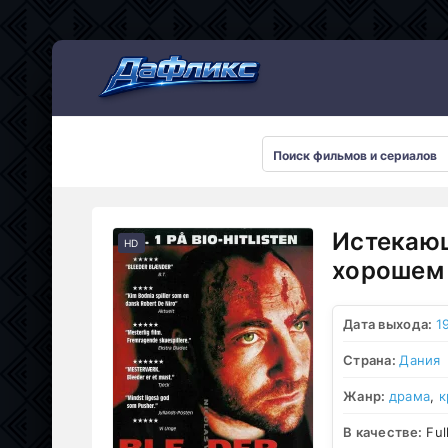
Мультсериалы
Истекающ
HD
хорошем 
Дата выхода:
1
Страна:
Дания
Жанр:
драма
,
к
В качестве:
Ful