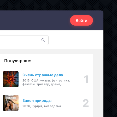
Войти
Популярное:
Очень странные дела
2016, США, ужасы, фантастика,
фэнтези, триллер, драма,
детектив
Закон природы
2026, Турция, мелодрама