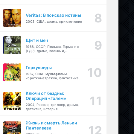
Veritas: В поисках истины
2003, США, драма, приключения
Щит и меч
1968, СССР, Польша, Германия
(ГДР), драма, военный,
приключения
Геркулоиды
1967, США, мультфильм,
короткометражка, фантастика,
приключения
Ключи от бездны:
Операция «Голем»
2004, Россия, триллер, драма,
детектив, история
Жизнь и смерть Леньки
Пантелеева