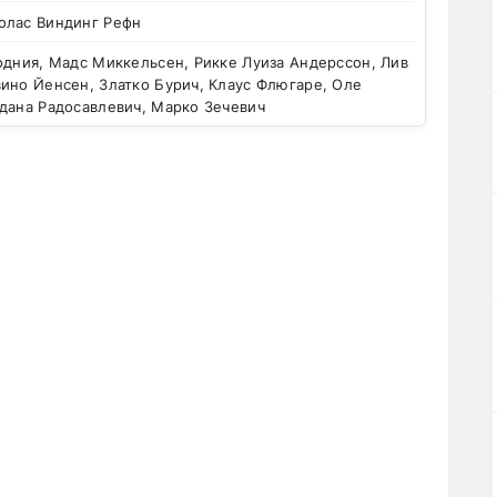
олас Виндинг Рефн
дния, Мадс Миккельсен, Рикке Луиза Андерссон, Лив
ино Йенсен, Златко Бурич, Клаус Флюгаре, Оле
дана Радосавлевич, Марко Зечевич