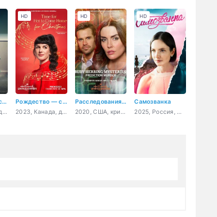
HD
HD
HD
Анатомия чувств
Рождество — самое время вернуться домой
Расследования Руби Херринг: Предсказание убийства
Самозванка
2026, Россия, драма
2023, Канада, драма, мелодрама
2020, США, криминал, детектив
2025, Россия, мелодрама