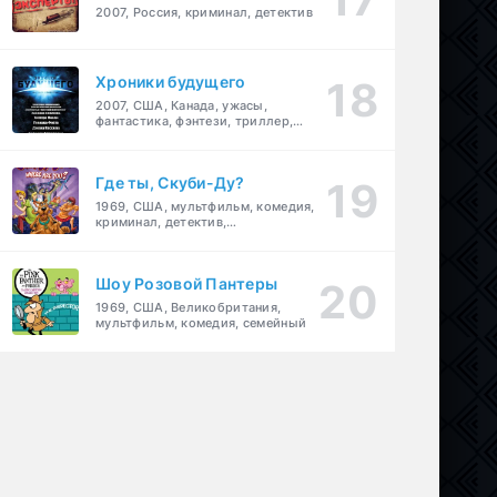
2007, Россия, криминал, детектив
Хроники будущего
2007, США, Канада, ужасы,
фантастика, фэнтези, триллер,
драма, детектив
Где ты, Скуби-Ду?
1969, США, мультфильм, комедия,
криминал, детектив,
приключения, семейный
Шоу Розовой Пантеры
1969, США, Великобритания,
мультфильм, комедия, семейный