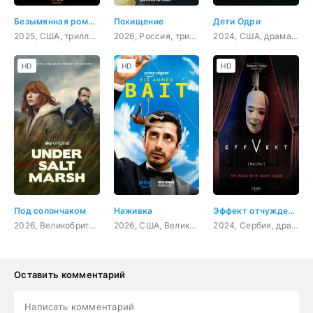
Безымянная романтическая история о вторжении в дом
Похищение
Дети Одри
2025, США, триллер, мелодрама, комедия
2026, Россия, триллер, детектив
2024, США, драма, биография
HD
HD
HD
Под солончаком
Наживка
Эффект отчуждения
2026, Великобритания, детектив, драма, криминал
2026, США, Великобритания, фантастика, драма, комедия
2024, Сербия, драма
Оставить комментарий
Написать комментарий