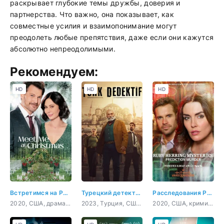
раскрывает глубокие темы дружбы, доверия и
партнерства. Что важно, она показывает, как
совместные усилия и взаимопонимание могут
преодолеть любые препятствия, даже если они кажутся
абсолютно непреодолимыми.
Рекомендуем:
HD
HD
HD
Встретимся на Рождество
Турецкий детектив
Расследования Руби Херринг: Предсказание убийства
2020, США, драма, мелодрама
2023, Турция, США, триллер, драма, криминал
2020, США, криминал, детектив