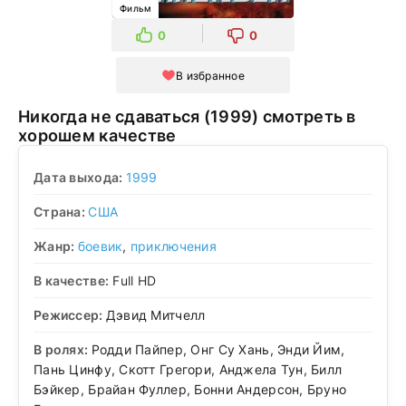
Фильм
0
0
В избранное
Никогда не сдаваться (1999) смотреть в
хорошем качестве
Дата выхода:
1999
Страна:
США
Жанр:
боевик
,
приключения
В качестве:
Full HD
Режиссер:
Дэвид Митчелл
В ролях:
Родди Пайпер, Онг Су Хань, Энди Йим,
Пань Цинфу, Скотт Грегори, Анджела Тун, Билл
Бэйкер, Брайан Фуллер, Бонни Андерсон, Бруно