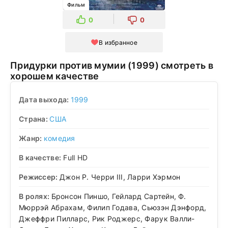
Фильм
0
0
В избранное
Придурки против мумии (1999) смотреть в
хорошем качестве
Дата выхода:
1999
Страна:
США
Жанр:
комедия
В качестве:
Full HD
Режиссер:
Джон Р. Черри III, Ларри Хэрмон
В ролях:
Бронсон Пиншо, Гейлард Сартейн, Ф.
Мюррэй Абрахам, Филип Годава, Сьюзэн Дэнфорд,
Джеффри Пилларс, Рик Роджерс, Фарук Валли-