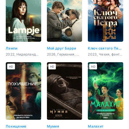
Лэмпи
Мой друг Барри
Ключ святого Петра
2022, Нидерланды, фэнтези, драма, приключения, семейный
2026, Германия, Швейцария, семейный
2023, Чехия, фэнтези, комедия, семейный
HD
HD
HD
Похищение
Мумия
Малахит