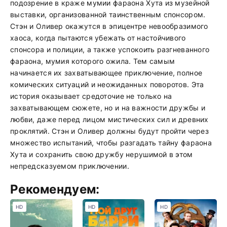
подозрение в краже мумии фараона Хута из музейной
выставки, организованной таинственным спонсором.
Стэн и Оливер окажутся в эпицентре невообразимого
хаоса, когда пытаются убежать от настойчивого
спонсора и полиции, а также успокоить разгневанного
фараона, мумия которого ожила. Тем самым
начинается их захватывающее приключение, полное
комических ситуаций и неожиданных поворотов. Эта
история оказывает средоточие не только на
захватывающем сюжете, но и на важности дружбы и
любви, даже перед лицом мистических сил и древних
проклятий. Стэн и Оливер должны будут пройти через
множество испытаний, чтобы разгадать тайну фараона
Хута и сохранить свою дружбу нерушимой в этом
непредсказуемом приключении.
Рекомендуем:
HD
HD
HD