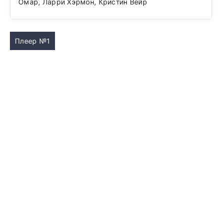
Омар, Ларри Хэрмон, Кристин Вейр
Плеер №1