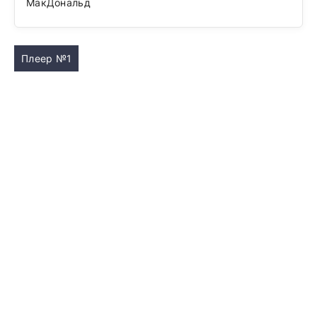
МакДональд
Плеер №1