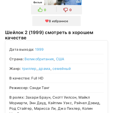
Фильм
0
0
В избранное
Шейлок 2 (1999) смотреть в хорошем
качестве
Дата выхода:
1999
Страна:
Великобритания
,
США
Жанр:
триллер
,
драма
,
семейный
В качестве:
Full HD
Режиссер:
Сэнди Танг
В ролях:
Захари Браун, Скотт Уилсон, Майкл
Мориарти, Энн Дауд, Кэйтлин Уэкс, Рэйчел Дэвид,
Род Стайгер, Марисса Ли, Джо Пихлер, Колин