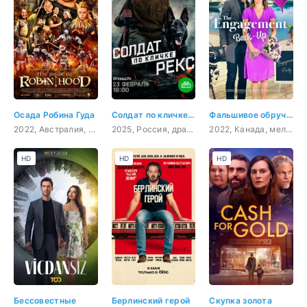
Осада Робина Гуда
Солдат по кличке Рекс
Фальшивое обручение
2022, Австралия, боевик
2025, Россия, драма, военный
2022, Канада, мелодрама, комедия
HD
HD
HD
Бессовестные
Берлинский герой
Скупка золота