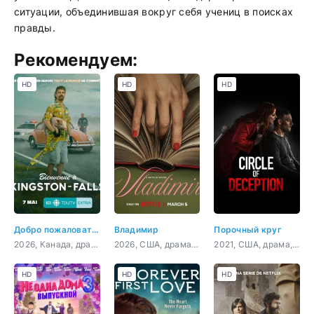
ситуации, объединившая вокруг себя учениц в поисках
правды.
Рекомендуем:
HD
HD
HD
Добро пожаловать в Кингстон-Фолс
Владимир
Порочный круг
2026, Канада, драма, комедия, криминал
2026, США, драма, комедия
2021, США, драма, криминал
HD
HD
HD