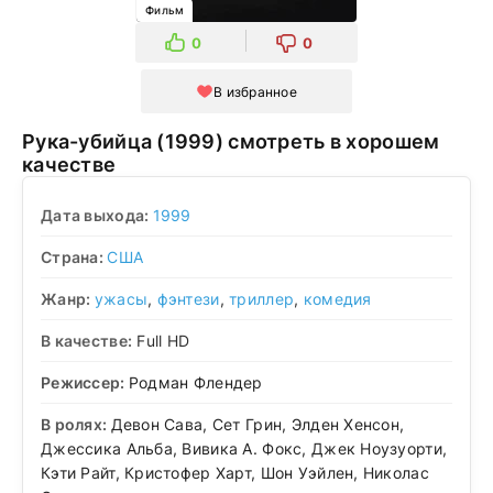
Фильм
0
0
В избранное
Рука-убийца (1999) смотреть в хорошем
качестве
Дата выхода:
1999
Страна:
США
Жанр:
ужасы
,
фэнтези
,
триллер
,
комедия
В качестве:
Full HD
Режиссер:
Родман Флендер
В ролях:
Девон Сава, Сет Грин, Элден Хенсон,
Джессика Альба, Вивика А. Фокс, Джек Ноузуорти,
Кэти Райт, Кристофер Харт, Шон Уэйлен, Николас