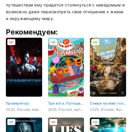
путешествии ему придется столкнуться с неведомым и
возможно даже пересмотреть свое отношение к жизни
и окружающему миру.
Рекомендуем:
HD
HD
HD
Проверятор
Три кота. Путешествие во времени
Семья на мою голову
2025, Россия, комедия
2025, Россия, мультфильм, детский
2025, Италия, Франция, комедия
HD
HD
HD