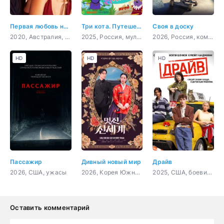
Первая любовь навсегда
Три кота. Путешествие во времени
Своя в доску
2020, Австралия, Филиппины, драма, мелодрама
2025, Россия, мультфильм, детский
2026, Россия, комедия
HD
HD
HD
Пассажир
Дивный новый мир
Драйв
2026, США, ужасы
2026, Корея Южная, мелодрама, комедия, фэнтези
2025, США, боевик, мелодрама, комедия
Оставить комментарий