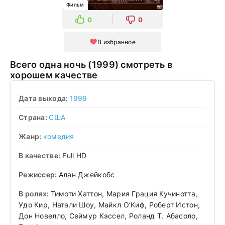
Фильм
0
0
В избранное
Всего одна ночь (1999) смотреть в
хорошем качестве
Дата выхода:
1999
Страна:
США
Жанр:
комедия
В качестве:
Full HD
Режиссер:
Алан Джейкобс
В ролях:
Тимоти Хаттон, Мария Грация Кучинотта,
Удо Кир, Натали Шоу, Майкл О’Киф, Роберт Истон,
Дон Новелло, Сеймур Кэссел, Роланд Т. Абасоло,