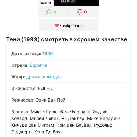
Фильм
0
0
В избранное
Тени (1999) смотреть в хорошем качестве
Дата выхода:
1999
Страна:
Бельгия
Жанр:
драма
,
комедия
В качестве:
Full HD
Режиссер:
Эрик Ван Лой
В ролях:
Микки Рурк, Жене Бервутс, Эндрю
Ховард, Мирей Левек, Ян Деклер, Мике Вердренг,
Хильде Ван Мигхем, Том Ван Баувел, Рудольф
Седжерс, Коэн Де Боу