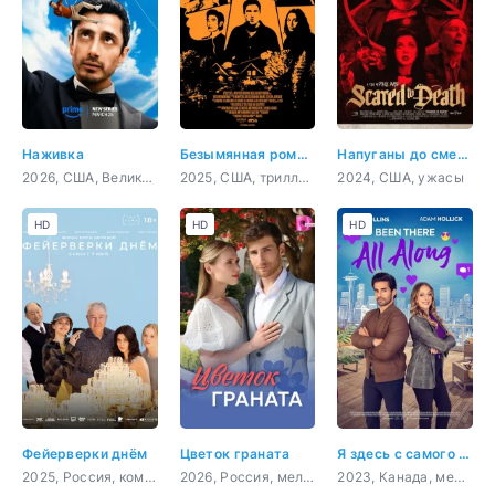
Наживка
Безымянная романтическая история о вторжении в дом
Напуганы до смерти
2026, США, Великобритания, фантастика, драма, комедия
2025, США, триллер, мелодрама, комедия
2024, США, ужасы
HD
HD
HD
Фейерверки днём
Цветок граната
Я здесь с самого начала
2025, Россия, комедия, драма
2026, Россия, мелодрама
2023, Канада, мелодрама