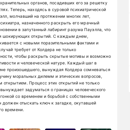
хранительных органов, посадивших его за решетку
лях. Теперь, находясь в суровой психиатрической
элл, молчавший на протяжении многих лет,
психиатра, назначенного раскрыть его мрачный
новении в запутанный лабиринт разума Пауэлла, что
 и шокирующих открытий. С каждым днем,
кивается с новыми поразительными фактами и
лучай требует от Колдера не только
ьности, чтобы раскрыть скрытые мотивы и возможно
ивости и человеческой натуре. Каждый шаг в
тине произошедшего, вынуждая Колдера сомневаться
 пучину моральных дилемм и этических вопросов,
 открытием. Процесс этих открытий не только
 вынуждает задуматься о границах человеческого
 гонкой со временем и борьбой с собственными
н должен отыскать ключ к загадке, окутавшей
го времени.