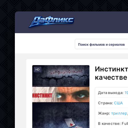
Мультсериалы
Инстинкт
HD
качестве
Дата выхода:
1
Страна:
США
Жанр:
триллер
В качестве:
Ful