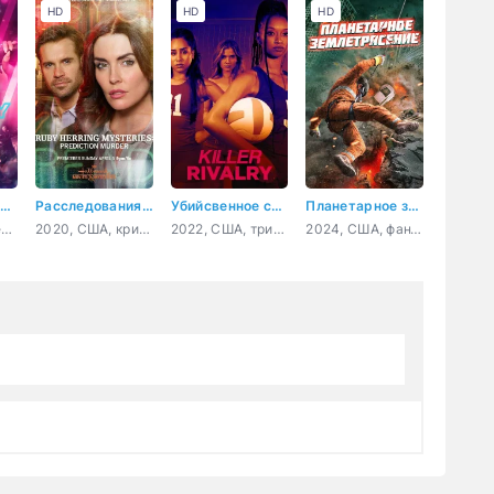
HD
HD
HD
Деньги для малышки
Расследования Руби Херринг: Предсказание убийства
Убийсвенное соперничество
Планетарное землетрясение
2021, США, боевик, триллер
2020, США, криминал, детектив
2022, США, триллер, детектив
2024, США, фантастика, приключения