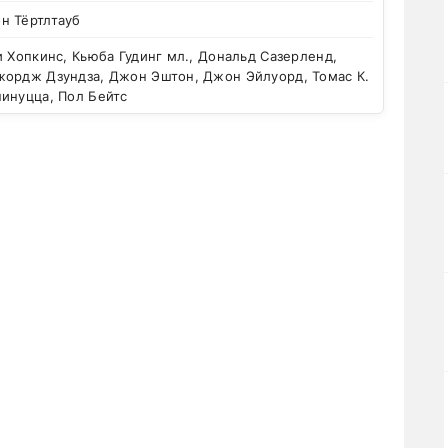
н Тёртлтауб
 Хопкинс, Кьюба Гудинг мл., Дональд Сазерленд,
жордж Дзундза, Джон Эштон, Джон Эйлуорд, Томас К.
пинуцца, Пол Бейтс