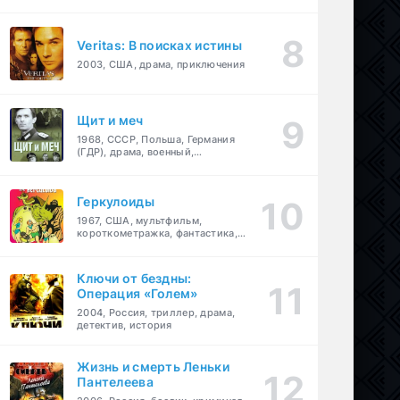
Veritas: В поисках истины
2003, США, драма, приключения
Щит и меч
1968, СССР, Польша, Германия
(ГДР), драма, военный,
приключения
Геркулоиды
1967, США, мультфильм,
короткометражка, фантастика,
приключения
Ключи от бездны:
Операция «Голем»
2004, Россия, триллер, драма,
детектив, история
Жизнь и смерть Леньки
Пантелеева