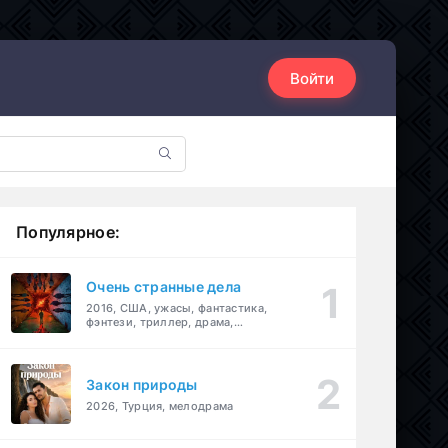
Войти
Популярное:
Очень странные дела
2016, США, ужасы, фантастика,
фэнтези, триллер, драма,
детектив
Закон природы
2026, Турция, мелодрама