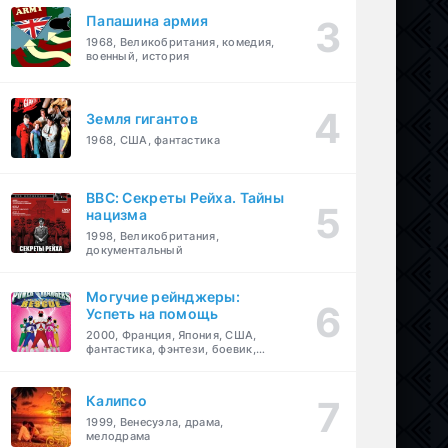
Папашина армия
1968, Великобритания, комедия,
военный, история
Земля гигантов
1968, США, фантастика
BBC: Секреты Рейха. Тайны
нацизма
1998, Великобритания,
документальный
Могучие рейнджеры:
Успеть на помощь
2000, Франция, Япония, США,
фантастика, фэнтези, боевик,
драма, приключения, семейный
Калипсо
1999, Венесуэла, драма,
мелодрама