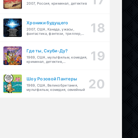
2007, Россия, криминал, детектив
Хроники будущего
2007, США, Канада, ужасы,
фантастика, фэнтези, триллер,
драма, детектив
Где ты, Скуби-Ду?
1969, США, мультфильм, комедия,
криминал, детектив,
приключения, семейный
Шоу Розовой Пантеры
1969, США, Великобритания,
мультфильм, комедия, семейный