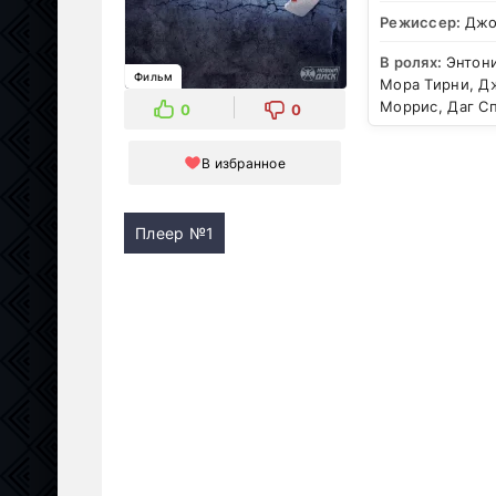
Режиссер:
Джо
В ролях:
Энтони
Фильм
Мора Тирни, Д
Моррис, Даг С
0
0
В избранное
Плеер №1