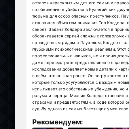
остался нераскрытым для его семьи и правоо
по обвинению в убийстве в Руандийских джунг
тюрьме для особо опасных преступников, Пау
становится объектом внимания Тео Колдера, 
секрет. Задача Колдера заключается в проник
оборачивается серией сложных головоломок
проведенным рядом с Пауэллом, Колдер стал
глубокими психологическими реалиями. Этот с
профессиональных навыков, но и проницател
даже пересмотреть представления о справедл
исследовании добавляет новые детали к кар
в всём, что он знал ранее. Он погружается в
которые только усугубляются с каждым новым
испытывает его собственные убеждения, но и
разума и сердца. Миссия Колдера становится
страхами и предвзятостями, в ходе которой о
судьбу одного из самых блестящих умов свое
Рекомендуем: