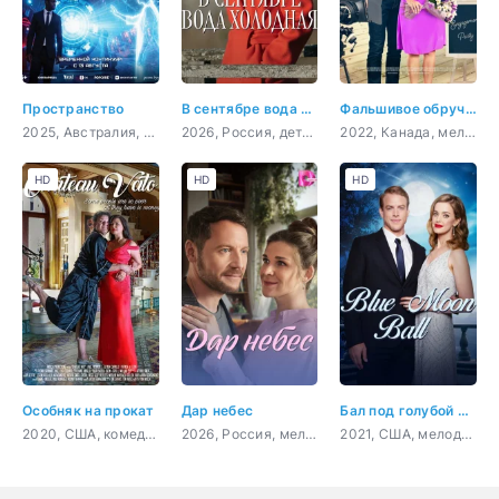
Пространство
В сентябре вода холодная
Фальшивое обручение
2025, Австралия, фантастика, триллер, криминал
2026, Россия, детектив, криминал
2022, Канада, мелодрама, комедия
HD
HD
HD
Особняк на прокат
Дар небес
Бал под голубой луной
2020, США, комедия
2026, Россия, мелодрама
2021, США, мелодрама