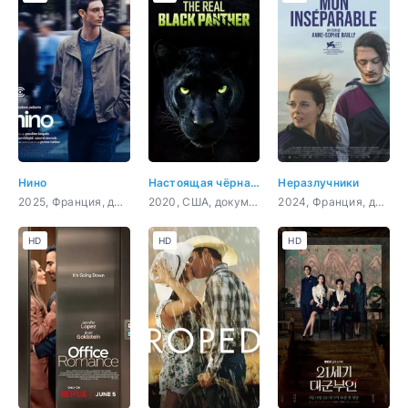
Нино
Настоящая чёрная пантера
Неразлучники
2025, Франция, драма
2020, США, документальный, короткометражка
2024, Франция, драма
HD
HD
HD