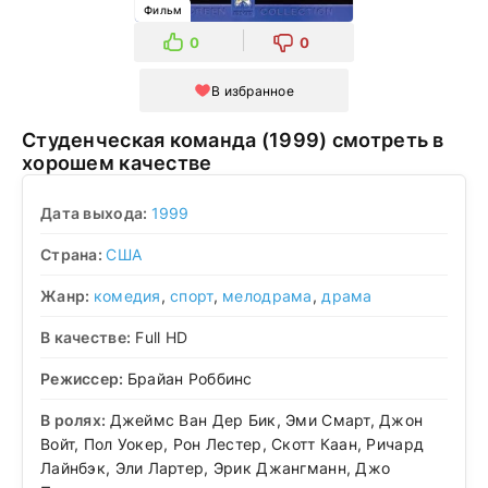
Фильм
0
0
В избранное
Студенческая команда (1999) смотреть в
хорошем качестве
Дата выхода:
1999
Страна:
США
Жанр:
комедия
,
спорт
,
мелодрама
,
драма
В качестве:
Full HD
Режиссер:
Брайан Роббинс
В ролях:
Джеймс Ван Дер Бик, Эми Смарт, Джон
Войт, Пол Уокер, Рон Лестер, Скотт Каан, Ричард
Лайнбэк, Эли Лартер, Эрик Джангманн, Джо