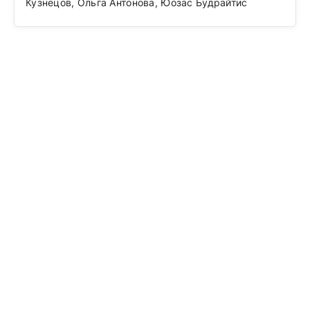
Кузнецов, Ольга Антонова, Юозас Будрайтис