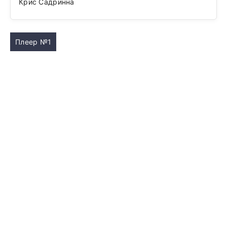
Крис Садринна
Плеер №1