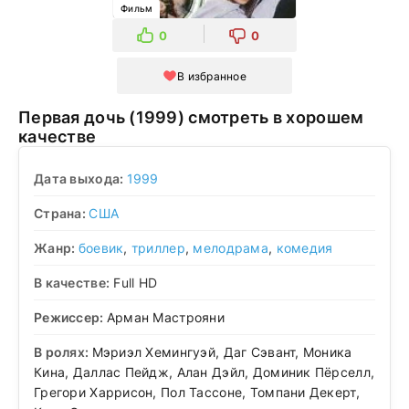
Фильм
0
0
В избранное
Первая дочь (1999) смотреть в хорошем
качестве
Дата выхода:
1999
Страна:
США
Жанр:
боевик
,
триллер
,
мелодрама
,
комедия
В качестве:
Full HD
Режиссер:
Арман Мастрояни
В ролях:
Мэриэл Хемингуэй, Даг Сэвант, Моника
Кина, Даллас Пейдж, Алан Дэйл, Доминик Пёрселл,
Грегори Харрисон, Пол Тассоне, Томпани Декерт,