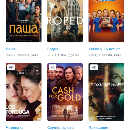
Паша
Родео
Универ. 15 лет спустя
2026, Россия, комедия, драма
2020, США, драма, мелодрама
2026, Россия, комедия
HD
HD
HD
Черепаха
Скупка золота
Похищение