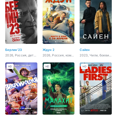
Берлин'23
Ждун 2
Сайен
2026, Россия, детектив
2026, Россия, комедия, семейный, фэнтези, фантастика
2023, Чили, боевик, триллер
HD
HD
HD