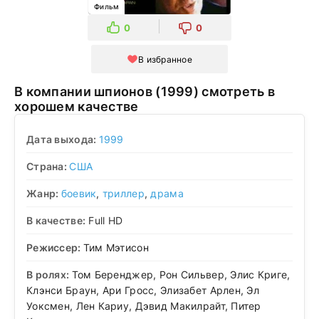
Фильм
0
0
В избранное
В компании шпионов (1999) смотреть в
хорошем качестве
Дата выхода:
1999
Страна:
США
Жанр:
боевик
,
триллер
,
драма
В качестве:
Full HD
Режиссер:
Тим Мэтисон
В ролях:
Том Беренджер, Рон Сильвер, Элис Криге,
Клэнси Браун, Ари Гросс, Элизабет Арлен, Эл
Уоксмен, Лен Кариу, Дэвид Макилрайт, Питер