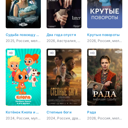
Судьба повсюду встретится
Два года спустя
Крутые повороты
2025, Россия, мелодрама
2026, Австралия, драма
2026, Россия, мелодрама
HD
HD
HD
Котёнок Кнопа и его друзья
Степные боги
Рада
2024, Россия, мультфильм, комедия, приключения, семейный
2024, Россия, драма
2026, Россия, мелодрама, детектив, криминал