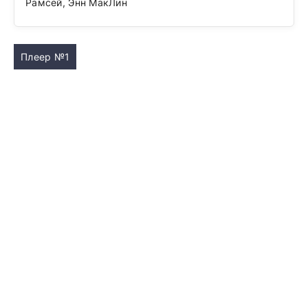
Рамсей, Энн МакЛин
Плеер №1