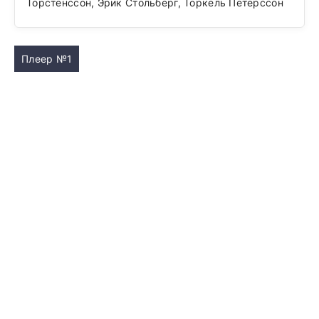
Торстенссон, Эрик Стольберг, Торкель Петерссон
Плеер №1