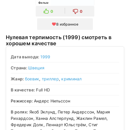
Фильм
0
0
В избранное
Нулевая терпимость (1999) смотреть в
хорошем качестве
Дата выхода:
1999
Страна:
Швеция
Жанр:
боевик
,
триллер
,
криминал
В качестве:
Full HD
Режиссер:
Андерс Нильссон
В ролях:
Якоб Эклунд, Петер Андерссон, Мария
Рихардсон, Ханна Алстерлунд, Жаклин Рамел,
Фредерик Долк, Леннарт Юльстрём, Стиг