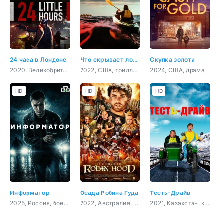
24 часа в Лондоне
Что скрывает ложь
Скупка золота
2020, Великобритания, боевик, триллер, драма, криминал
2022, США, триллер, драма
2024, США, драма
HD
HD
HD
Информатор
Осада Робина Гуда
Тесть-Драйв
2025, Россия, боевик
2022, Австралия, боевик
2021, Казахстан, комедия