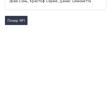
Эрве Сонь, Кристоф Серме, Денис Симонетта
Плеер №1