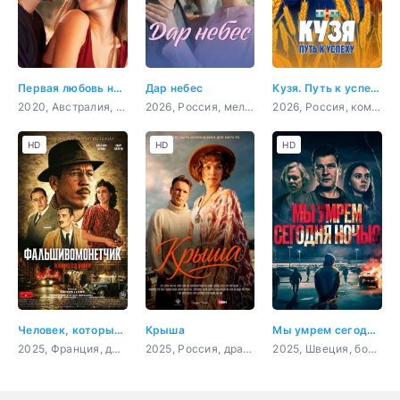
Первая любовь навсегда
Дар небес
Кузя. Путь к успеху
2020, Австралия, Филиппины, драма, мелодрама
2026, Россия, мелодрама
2026, Россия, комедия
HD
HD
HD
Человек, который рисовал деньги
Крыша
Мы умрем сегодня ночью
2025, Франция, драма, криминал, биография
2025, Россия, драма, мелодрама
2025, Швеция, боевик, триллер, криминал