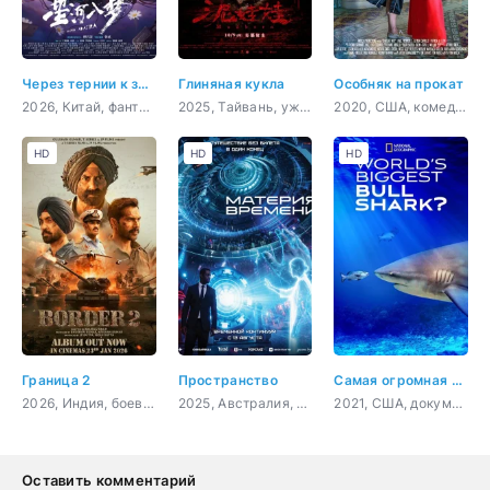
Через тернии к звёздам
Глиняная кукла
Особняк на прокат
2026, Китай, фантастика, боевик, приключения, комедия
2025, Тайвань, ужасы
2020, США, комедия
HD
HD
HD
Граница 2
Пространство
Самая огромная акула-бык
2026, Индия, боевик, военный, история
2025, Австралия, фантастика, триллер, криминал
2021, США, документальный
Оставить комментарий