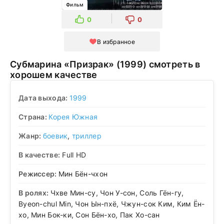
Фильм
0
0
В избранное
Субмарина «Призрак» (1999) смотреть в
хорошем качестве
Дата выхода:
1999
Страна:
Корея Южная
Жанр:
боевик
,
триллер
В качестве:
Full HD
Режиссер:
Мин Бён-чхон
В ролях:
Чхве Мин-су, Чон У-сон, Соль Гён-гу,
Byeon-chul Min, Чон Ын-пхё, Чжун-сок Ким, Ким Ён-
хо, Мин Бок-ки, Сон Бён-хо, Пак Хо-сан