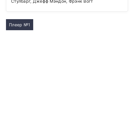
Стулбарг, Джефф Мэндон, Фрэнк Вогт
Плеер №1