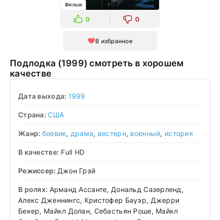
Фильм
0
0
В избранное
Подлодка (1999) смотреть в хорошем
качестве
Дата выхода:
1999
Страна:
США
Жанр:
боевик
,
драма
,
вестерн
,
военный
,
история
В качестве:
Full HD
Режиссер:
Джон Грэй
В ролях:
Арманд Ассанте, Дональд Сазерленд,
Алекс Дженнингс, Кристофер Бауэр, Джерри
Бекер, Майкл Долан, Себастьян Роше, Майкл