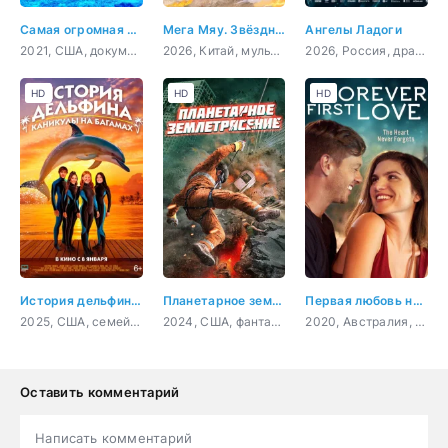
Самая огромная акула-бык
Мега Мяу. Звёздный дозор
Ангелы Ладоги
2021, США, документальный
2026, Китай, мультфильм, детский, приключения, фантастика
2026, Россия, драма, история, военный
HD
HD
HD
История дельфина: Каникулы на Багамах
Планетарное землетрясение
Первая любовь навсегда
2025, США, семейный
2024, США, фантастика, приключения
2020, Австралия, Филиппины, драма, мелодрама
Оставить комментарий
Написать комментарий