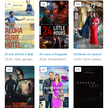
HD
HD
HD
Отель Алоха Сёрф
24 часа в Лондоне
Особняк на прокат
2020, США, драма, комедия
2020, Великобритания, боевик, триллер, драма, криминал
2020, США, комедия
HD
HD
HD