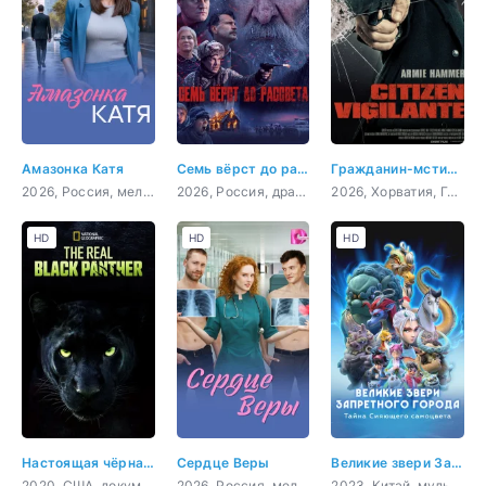
Амазонка Катя
Семь вёрст до рассвета
Гражданин-мститель
2026, Россия, мелодрама
2026, Россия, драма, военный, история
2026, Хорватия, Германия, боевик, триллер, криминал
HD
HD
HD
Настоящая чёрная пантера
Сердце Веры
Великие звери Запретного города: Тайна Сияющего самоцвета
2020, США, документальный, короткометражка
2026, Россия, мелодрама
2023, Китай, мультфильм, фэнтези, приключения, комедия, семейный