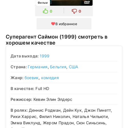
Фильм
0
0
В избранное
Суперагент Саймон (1999) смотреть в
хорошем качестве
Дата выхода:
1999
Страна:
Германия
,
Бельгия
,
США
Жанр:
боевик
,
комедия
В качестве:
Full HD
Режиссер:
Кевин Элин Элдерс
В ролях:
Деннис Родман, Дейн Кук, Джон Пинетт,
Рики Харрис, Филип Николич, Наталья Чильюти,
Эмма Виклунд, Жером Прадон, Сюн Синьсинь,