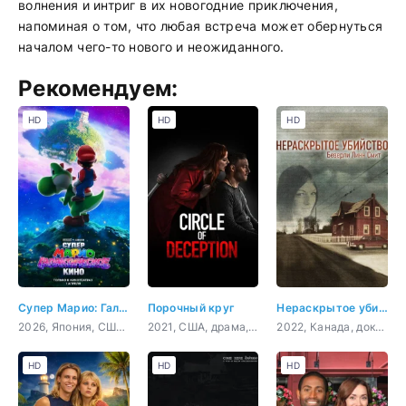
волнения и интриг в их новогодние приключения,
напоминая о том, что любая встреча может обернуться
началом чего-то нового и неожиданного.
Рекомендуем:
HD
HD
HD
Супер Марио: Галактическое кино
Порочный круг
Нераскрытое убийство Беверли Линн Смит
2026, Япония, США, мультфильм, фэнтези, комедия, приключения, семейный
2021, США, драма, криминал
2022, Канада, документальный, криминал, детектив
HD
HD
HD