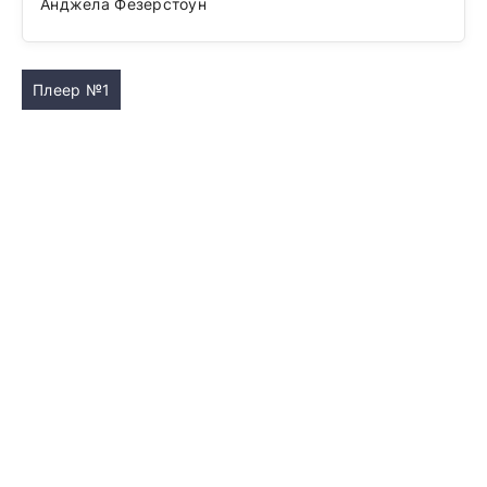
Анджела Фезерстоун
Плеер №1