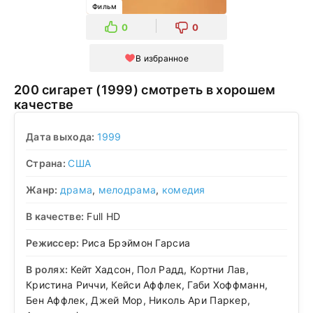
Фильм
0
0
В избранное
200 сигарет (1999) смотреть в хорошем
качестве
Дата выхода:
1999
Страна:
США
Жанр:
драма
,
мелодрама
,
комедия
В качестве:
Full HD
Режиссер:
Риса Брэймон Гарсиа
В ролях:
Кейт Хадсон, Пол Радд, Кортни Лав,
Кристина Риччи, Кейси Аффлек, Габи Хоффманн,
Бен Аффлек, Джей Мор, Николь Ари Паркер,