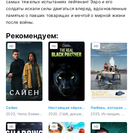
самых тяжелых испытаниях лейтенант Ээро и его
солдаты искали силы двигаться вперед, вдохновленные
памятью о павших товарищах и мечтой о мирной жизни
после войны.
Рекомендуем:
HD
HD
HD
Сайен
Настоящая чёрная пантера
Любовь, которая остаётся
2023, Чили, боевик, триллер
2020, США, документальный, короткометражка
2025, Исландия, Дания, Швеция, Франция, драма, комедия, семейный
HD
HD
HD