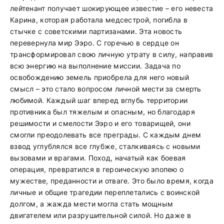
лейтенант получает шокирующее известие – его невеста
Карина, которая работала медсестрой, погибла в
стычке с советскими партизанами. Эта новость
перевернула мир Ээро. С горечью в сердце он
трансформировал свою личную утрату в силу, направив
всю энергию на выполнение миссии. Задача по
освобождению земель приобрела для него новый
смысл – это стало вопросом личной мести за смерть
любимой. Каждый шаг вперед вглубь территории
противника был тяжелым и опасным, но благодаря
решимости и смелости Ээро и его товарищей, они
смогли преодолевать все преграды. С каждым днем
взвод углублялся все глубже, сталкиваясь с новыми
вызовами и врагами. Поход, начатый как боевая
операция, превратился в героическую эпопею о
мужестве, преданности и отваге. Это было время, когда
личные и общие трагедии переплетались с воинской
долгом, а жажда мести могла стать мощным
двигателем или разрушительной силой. Но даже в