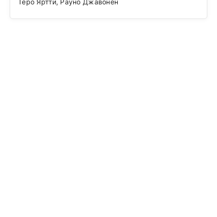
Теро Яртти, Рауно Джавонен