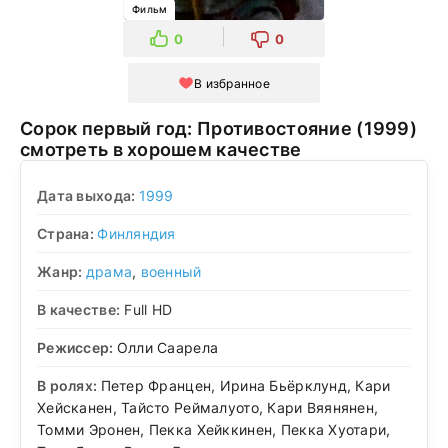
Фильм
0
0
В избранное
Сорок первый год: Противостояние (1999)
смотреть в хорошем качестве
Дата выхода:
1999
Страна:
Финляндия
Жанр:
драма
,
военный
В качестве:
Full HD
Режиссер:
Олли Саарела
В ролях:
Петер Францен, Ирина Бьёрклунд, Кари
Хейсканен, Тайсто Реймалуото, Кари Вяянянен,
Томми Эронен, Пекка Хейккинен, Пекка Хуотари,